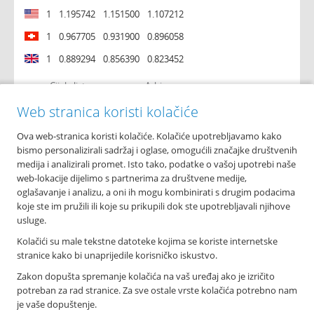
1
1.195742
1.151500
1.107212
1
0.967705
0.931900
0.896058
1
0.889294
0.856390
0.823452
Cijela lista
Arhiva
Web stranica koristi kolačiće
Ova web-stranica koristi kolačiće. Kolačiće upotrebljavamo kako
O nama
bismo personalizirali sadržaj i oglase, omogućili značajke društvenih
Osnovni podaci
medija i analizirali promet. Isto tako, podatke o vašoj upotrebi naše
Podružnice i poslovnice
web-lokacije dijelimo s partnerima za društvene medije,
Bankomati
oglašavanje i analizu, a oni ih mogu kombinirati s drugim podacima
Financijska izvješća
koje ste im pružili ili koje su prikupili dok ste upotrebljavali njihove
Novosti
usluge.
Imex banka d.d.
Kolačići su male tekstne datoteke kojima se koriste internetske
Tolstojeva 6, 21 000 Split
stranice kako bi unaprijedile korisničko iskustvo.
T: +385 021 406 100
Zakon dopušta spremanje kolačića na vaš uređaj ako je izričito
F: +385 021 345 588
potreban za rad stranice. Za sve ostale vrste kolačića potrebno nam
info@imexbanka.hr
je vaše dopuštenje.