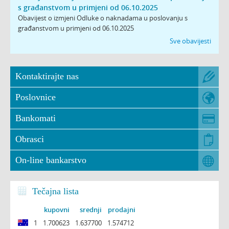
s građanstvom u primjeni od 06.10.2025
Obavijest o izmjeni Odluke o naknadama u poslovanju s
građanstvom u primjeni od 06.10.2025
Sve obavijesti
Kontaktirajte nas
Poslovnice
Bankomati
Obrasci
On-line bankarstvo
Tečajna lista
kupovni
srednji
prodajni
1
1.700623
1.637700
1.574712