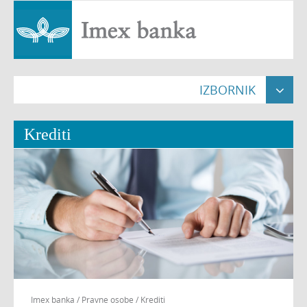
IZBORNIK

Naslovna

Krediti
Građani


Pravne osobe


Poslovnice

O nama


Nekretnine

Imex banka
/
Pravne osobe
/
Krediti