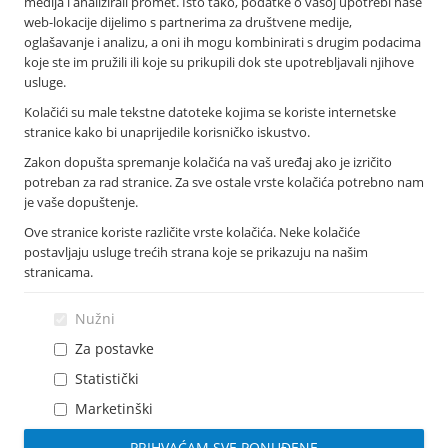
medija i analizirali promet. Isto tako, podatke o vašoj upotrebi naše
Podružnice i poslovnice
web-lokacije dijelimo s partnerima za društvene medije,
Bankomati
oglašavanje i analizu, a oni ih mogu kombinirati s drugim podacima
Financijska izvješća
koje ste im pružili ili koje su prikupili dok ste upotrebljavali njihove
Novosti
usluge.
Imex banka d.d.
Kolačići su male tekstne datoteke kojima se koriste internetske
Tolstojeva 6, 21 000 Split
stranice kako bi unaprijedile korisničko iskustvo.
T: +385 021 406 100
Zakon dopušta spremanje kolačića na vaš uređaj ako je izričito
F: +385 021 345 588
potreban za rad stranice. Za sve ostale vrste kolačića potrebno nam
info@imexbanka.hr
je vaše dopuštenje.
Ove stranice koriste različite vrste kolačića. Neke kolačiće
postavljaju usluge trećih strana koje se prikazuju na našim
Info telefon
stranicama.
072 24 24 23
Nazovite s mobitela: *505
Nužni
Za postavke
Statistički
Marketinški
PRIHVAĆAM SVE PONUĐENE