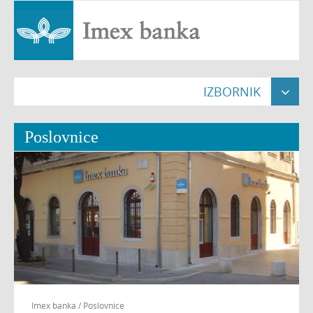
IZBORNIK

Naslovna

Poslovnice
Građani


Pravne osobe


Poslovnice

O nama


Nekretnine

Imex banka
/
Poslovnice