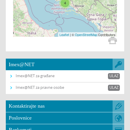
4
Leaflet
| ©
OpenStreetMap
Contributors
Imex@NET
Imex@NET za građane
ULAZ
Imex@NET za pravne osobe
ULAZ
Kontaktirajte nas
Poslovnice
Bankomati