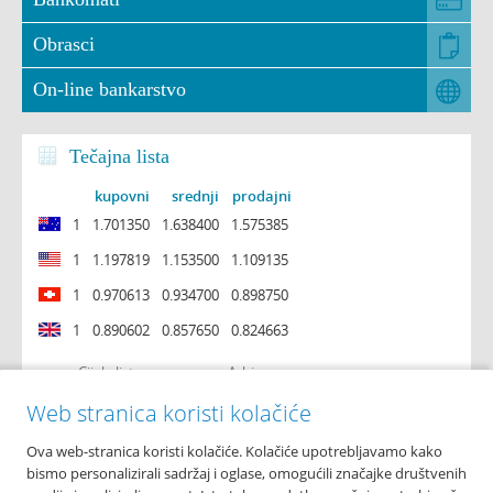
Obrasci
On-line bankarstvo
Tečajna lista
kupovni
srednji
prodajni
1
1.701350
1.638400
1.575385
1
1.197819
1.153500
1.109135
1
0.970613
0.934700
0.898750
1
0.890602
0.857650
0.824663
Cijela lista
Arhiva
Web stranica koristi kolačiće
Ova web-stranica koristi kolačiće. Kolačiće upotrebljavamo kako
O nama
bismo personalizirali sadržaj i oglase, omogućili značajke društvenih
Osnovni podaci