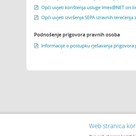
Opći uvjeti korištenja usluge Imex@NET on-l

Opći uvjeti izvršenja SEPA izravnih terećenja 

Podnošenje prigovora pravnih osoba
Informacije o postupku rješavanja prigovora

Web stranica kori