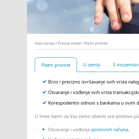
Imex banka
/
Pravne osobe
/
Platni promet
U zemlji
S inozemst
Platni promet
Brzo i precizno izvršavanje svih vrsta nalo
Otvaranje i vođenje svih vrsta transakcijs
Korespodentni odnosi s bankama u svim di
U Imex banci za Vas ćemo obaviti sve poslove pla
Otvaranje i vođenje
poslovnih računa
,