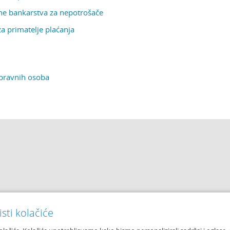
ine bankarstva za nepotrošače
za primatelje plaćanja
 pravnih osoba
sti kolačiće