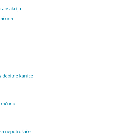
transakcija
 računa
s debitne kartice
 računu
 za nepotrošače