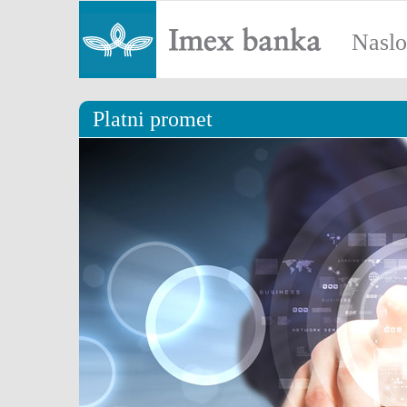
Nasl
Platni promet