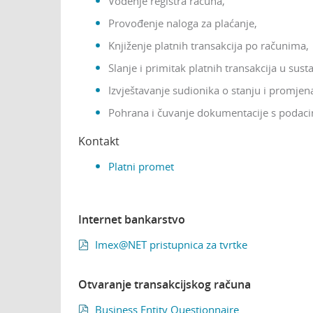
Vođenje registra računa,
Provođenje naloga za plaćanje,
Knjiženje platnih transakcija po računima,
Slanje i primitak platnih transakcija u su
Izvještavanje sudionika o stanju i promje
Pohrana i čuvanje dokumentacije s podac
Kontakt
Platni promet
Internet bankarstvo
Imex@NET pristupnica za tvrtke

Otvaranje transakcijskog računa
Business Entity Questionnaire
