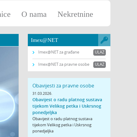
nice
O nama
Nekretnine
Imex@NET
Imex@NET za građane
ULAZ
Imex@NET za pravne osobe
ULAZ
Obavijesti za pravne osobe
31.03.2026.
Obavijest o radu platnog sustava
tijekom Velikog petka i Uskrsnog
ponedjeljka
Obavijest o radu platnog sustava
tijekom Velikog petka i Uskrsnog
ponedjeljka