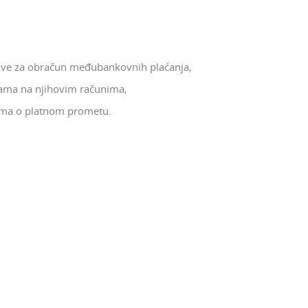
stave za obračun međubankovnih plaćanja,
nama na njihovim računima,
ima o platnom prometu.