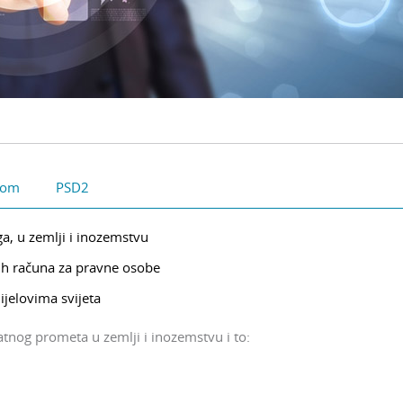
vom
PSD2
ga, u zemlji i inozemstvu
kih računa za pravne osobe
jelovima svijeta
tnog prometa u zemlji i inozemstvu i to: