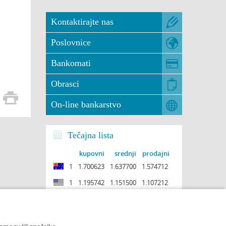
Kontaktirajte nas
Poslovnice
Bankomati
Obrasci
On-line bankarstvo
Tečajna lista
kupovni
srednji
prodajni
1
1.700623
1.637700
1.574712
1
1.195742
1.151500
1.107212
1
0.967705
0.931900
0.896058
1
0.889294
0.856390
0.823452