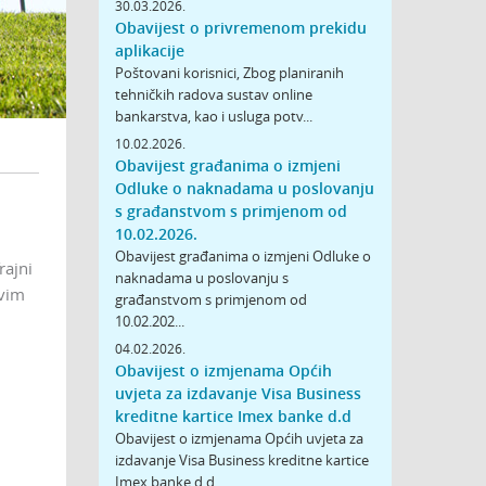
30.03.2026.
Obavijest o privremenom prekidu
aplikacije
Poštovani korisnici, Zbog planiranih
tehničkih radova sustav online
bankarstva, kao i usluga potv...
10.02.2026.
Obavijest građanima o izmjeni
Odluke o naknadama u poslovanju
s građanstvom s primjenom od
10.02.2026.
Obavijest građanima o izmjeni Odluke o
rajni
naknadama u poslovanju s
svim
građanstvom s primjenom od
10.02.202...
04.02.2026.
Obavijest o izmjenama Općih
uvjeta za izdavanje Visa Business
kreditne kartice Imex banke d.d
Obavijest o izmjenama Općih uvjeta za
izdavanje Visa Business kreditne kartice
Imex banke d.d