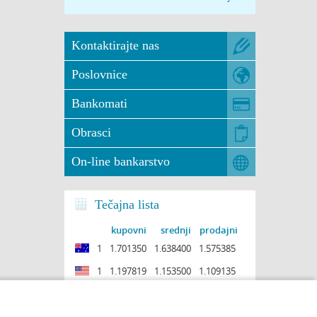
Kontaktirajte nas
Poslovnice
Bankomati
Obrasci
On-line bankarstvo
Tečajna lista
kupovni
srednji
prodajni
1
1.701350
1.638400
1.575385
1
1.197819
1.153500
1.109135
1
0.970613
0.934700
0.898750
1
0.890602
0.857650
0.824663