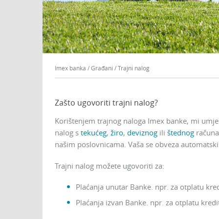
Imex banka
/
Građani
/
Trajni nalog
Zašto ugovoriti trajni nalog?
Korištenjem trajnog naloga Imex banke, mi umje
nalog s
tekućeg
,
žiro
,
deviznog
ili
štednog
računa 
našim poslovnicama. Vaša se obveza automatski p
Trajni nalog možete ugovoriti za:
Plaćanja unutar Banke. npr. za otplatu kred
Plaćanja izvan Banke. npr. za otplatu kredi