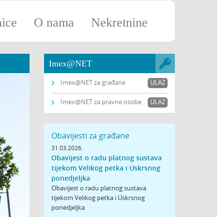
nice
O nama
Nekretnine
Imex@NET
Imex@NET za građane
ULAZ
Imex@NET za pravne osobe
ULAZ
Obavijesti za građane
31.03.2026.
Obavijest o radu platnog sustava
tijekom Velikog petka i Uskrsnog
ponedjeljka
Obavijest o radu platnog sustava
tijekom Velikog petka i Uskrsnog
ponedjeljka