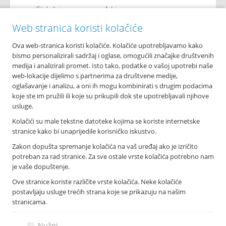
Cijela lista
Arhiva
Web stranica koristi kolačiće
Ova web-stranica koristi kolačiće. Kolačiće upotrebljavamo kako
O nama
bismo personalizirali sadržaj i oglase, omogućili značajke društvenih
Osnovni podaci
medija i analizirali promet. Isto tako, podatke o vašoj upotrebi naše
Podružnice i poslovnice
web-lokacije dijelimo s partnerima za društvene medije,
Bankomati
oglašavanje i analizu, a oni ih mogu kombinirati s drugim podacima
Financijska izvješća
koje ste im pružili ili koje su prikupili dok ste upotrebljavali njihove
Novosti
usluge.
Imex banka d.d.
Kolačići su male tekstne datoteke kojima se koriste internetske
Tolstojeva 6, 21 000 Split
stranice kako bi unaprijedile korisničko iskustvo.
T: +385 021 406 100
Zakon dopušta spremanje kolačića na vaš uređaj ako je izričito
F: +385 021 345 588
potreban za rad stranice. Za sve ostale vrste kolačića potrebno nam
info@imexbanka.hr
je vaše dopuštenje.
Ove stranice koriste različite vrste kolačića. Neke kolačiće
postavljaju usluge trećih strana koje se prikazuju na našim
Info telefon
stranicama.
072 24 24 23
Nazovite s mobitela: *505
Nužni