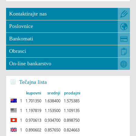
Kontaktirajte nas
Poslovnice
Bankomati
Obrasci
On-line bankarstvo
Tečajna lista
kupovni
srednji
prodajni
1
1.701350
1.638400
1.575385
1
1.197819
1.153500
1.109135
1
0.970613
0.934700
0.898750
1
0.890602
0.857650
0.824663