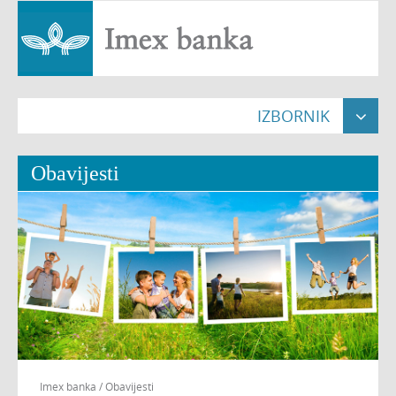
IZBORNIK

Naslovna

Obavijesti
Građani


Pravne osobe


Poslovnice

O nama


Nekretnine

Imex banka
/
Obavijesti