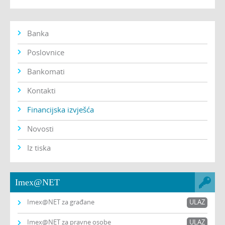
Banka
Poslovnice
Bankomati
Kontakti
Financijska izvješća
Novosti
Iz tiska
Imex@NET
Imex@NET za građane
ULAZ
Imex@NET za pravne osobe
ULAZ