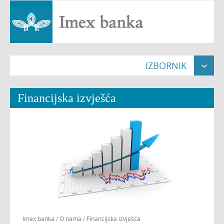
IZBORNIK

Naslovna

Financijska izvješća
Građani


Pravne osobe


Poslovnice

O nama


Nekretnine

Imex banka
/
O nama
/
Financijska izvješća