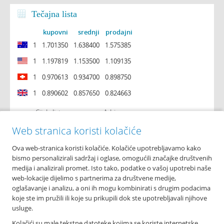
Tečajna lista
kupovni
srednji
prodajni
1
1.701350
1.638400
1.575385
1
1.197819
1.153500
1.109135
1
0.970613
0.934700
0.898750
1
0.890602
0.857650
0.824663
Cijela lista
Arhiva
Web stranica koristi kolačiće
Ova web-stranica koristi kolačiće. Kolačiće upotrebljavamo kako
O nama
bismo personalizirali sadržaj i oglase, omogućili značajke društvenih
Osnovni podaci
medija i analizirali promet. Isto tako, podatke o vašoj upotrebi naše
Podružnice i poslovnice
web-lokacije dijelimo s partnerima za društvene medije,
Bankomati
oglašavanje i analizu, a oni ih mogu kombinirati s drugim podacima
Financijska izvješća
koje ste im pružili ili koje su prikupili dok ste upotrebljavali njihove
Novosti
usluge.
Imex banka d.d.
Kolačići su male tekstne datoteke kojima se koriste internetske