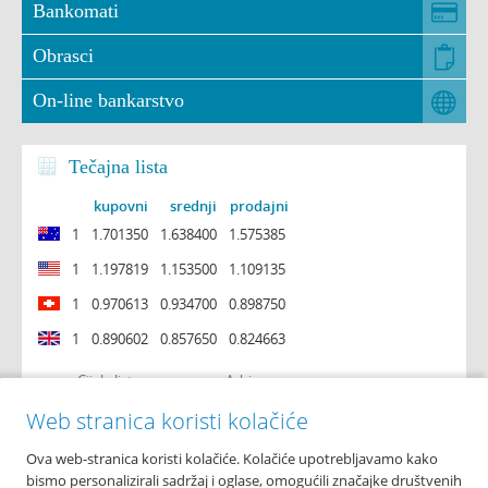
Bankomati
Obrasci
On-line bankarstvo
Tečajna lista
kupovni
srednji
prodajni
1
1.701350
1.638400
1.575385
1
1.197819
1.153500
1.109135
1
0.970613
0.934700
0.898750
1
0.890602
0.857650
0.824663
Cijela lista
Arhiva
Web stranica koristi kolačiće
Ova web-stranica koristi kolačiće. Kolačiće upotrebljavamo kako
O nama
bismo personalizirali sadržaj i oglase, omogućili značajke društvenih
Osnovni podaci