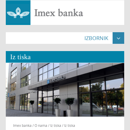
IZBORNIK

Naslovna

Iz tiska
Građani


Pravne osobe


Poslovnice

O nama


Nekretnine

Imex banka
/
O nama
/
Iz tiska
/
Iz tiska