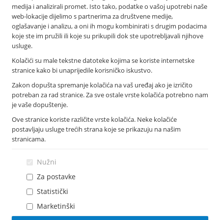
medija i analizirali promet. Isto tako, podatke o vašoj upotrebi naše
Podružnice i poslovnice
web-lokacije dijelimo s partnerima za društvene medije,
Bankomati
oglašavanje i analizu, a oni ih mogu kombinirati s drugim podacima
Financijska izvješća
koje ste im pružili ili koje su prikupili dok ste upotrebljavali njihove
Novosti
usluge.
Imex banka d.d.
Kolačići su male tekstne datoteke kojima se koriste internetske
Tolstojeva 6, 21 000 Split
stranice kako bi unaprijedile korisničko iskustvo.
T: +385 021 406 100
Zakon dopušta spremanje kolačića na vaš uređaj ako je izričito
F: +385 021 345 588
potreban za rad stranice. Za sve ostale vrste kolačića potrebno nam
info@imexbanka.hr
je vaše dopuštenje.
Ove stranice koriste različite vrste kolačića. Neke kolačiće
postavljaju usluge trećih strana koje se prikazuju na našim
Info telefon
stranicama.
072 24 24 23
Nazovite s mobitela: *505
Nužni
Za postavke
Statistički
Marketinški