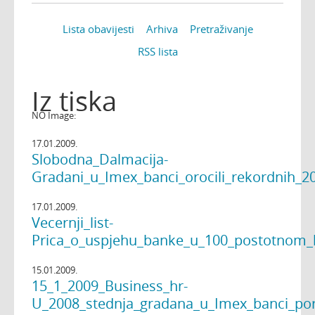
Lista obavijesti
Arhiva
Pretraživanje
RSS lista
Iz tiska
NO Image:
17.01.2009.
Slobodna_Dalmacija-
Gradani_u_Imex_banci_orocili_rekordnih_2
17.01.2009.
Vecernji_list-
Prica_o_uspjehu_banke_u_100_postotnom_
15.01.2009.
15_1_2009_Business_hr-
U_2008_stednja_gradana_u_Imex_banci_por