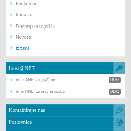
Bankomati
Kontakti
Financijska izvješća
Novosti
Iz tiska
Imex@NET
Imex@NET za građane
ULAZ
Imex@NET za pravne osobe
ULAZ
Kontaktirajte nas
Poslovnice