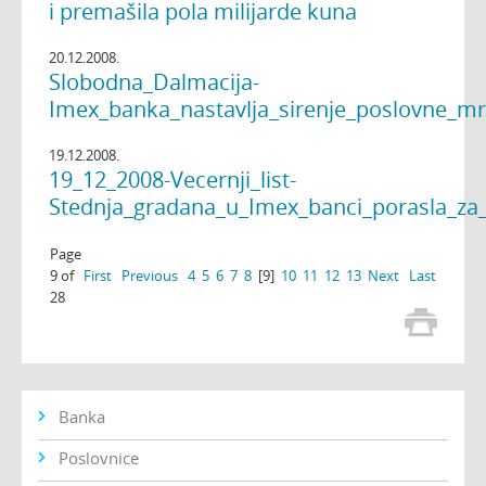
i premašila pola milijarde kuna
20.12.2008.
Slobodna_Dalmacija-
Imex_banka_nastavlja_sirenje_poslovne_mre
19.12.2008.
19_12_2008-Vecernji_list-
Stednja_gradana_u_Imex_banci_porasla_za
Page
9 of
First
Previous
4
5
6
7
8
[9]
10
11
12
13
Next
Last
28
Banka
Poslovnice