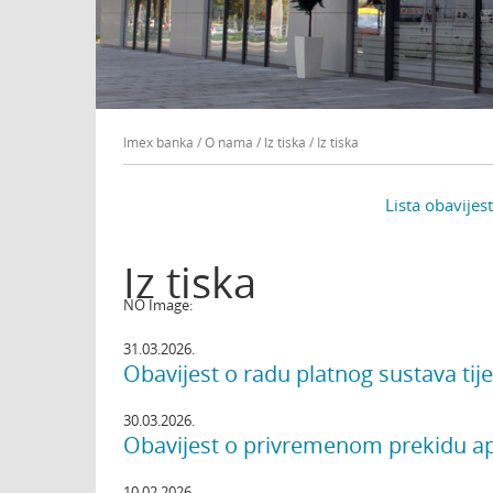
Imex banka
/
O nama
/
Iz tiska
/
Iz tiska
Lista obavijest
Iz tiska
NO Image:
31.03.2026.
Obavijest o radu platnog sustava ti
30.03.2026.
Obavijest o privremenom prekidu apl
10.02.2026.