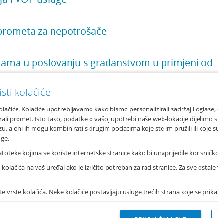
 prometa za nepotrošače
dama u poslovanju s građanstvom u primjeni od
sti kolačiće
xt
Last
olačiće. Kolačiće upotrebljavamo kako bismo personalizirali sadržaj i oglase,
irali promet. Isto tako, podatke o vašoj upotrebi naše web-lokacije dijelimo
zu, a oni ih mogu kombinirati s drugim podacima koje ste im pružili ili koje su
uge.
nka d.d.
atoteke kojima se koriste internetske stranice kako bi unaprijedile korisničko
va 6, 21 000 Split
Info telefon
lačića na vaš uređaj ako je izričito potreban za rad stranice. Za sve ostale
 021 406 100
072 24 24 23
 021 345 588
Nazovite s mobitela: *50
ite vrste kolačića. Neke kolačiće postavljaju usluge trećih strana koje se pri
mexbanka.hr