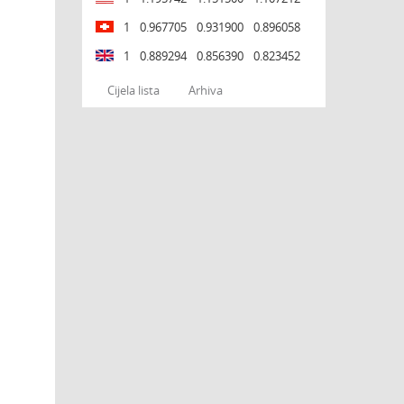
1
0.967705
0.931900
0.896058
1
0.889294
0.856390
0.823452
Cijela lista
Arhiva
,