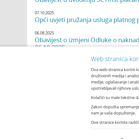
07.10.2025.
Opći uvjeti pružanja usluga platnog
06.08.2025.
Obavijest o izmjeni Odluke o nakna
06.10.2025
Web stranica kori
Page 1 of 28
First
Previous
[1]
2
3
4
5
6
7
8
9
10
Ne
Ova web-stranica koristi k
društvenih medija i analiz
medije, oglašavanje i anali
upotrebljavali njihove usl
O nama
Imex ba
Kolačići su male tekstne d
Osnovni podaci
Tolstoje
Zakon dopušta spremanje ko
Podružnice i poslovnice
T: +385
nam je vaše dopuštenje.
Bankomati
F: +385
Financijska izvješća
Ove stranice koriste različ
info@i
Novosti