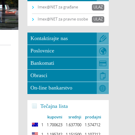
Imex@NET za građane
ULAZ
Imex@NET za pravne osobe
ULAZ
Kontaktirajte nas
Poslovnice
Bankomati
Obrasci
On-line bankarstvo
Tečajna lista
kupovni
srednji
prodajni
1
1.700623
1.637700
1.574712
1
1.195742
1.151500
1.107212