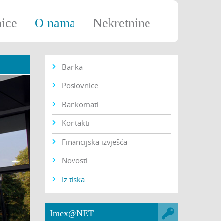
nice
O nama
Nekretnine
Banka
Poslovnice
Bankomati
Kontakti
Financijska izvješća
Novosti
Iz tiska
Imex@NET