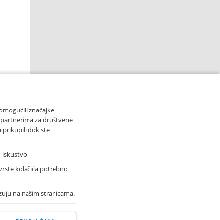
 omogućili značajke
 s partnerima za društvene
 prikupili dok ste
 iskustvo.
 vrste kolačića potrebno
5
kazuju na našim stranicama.