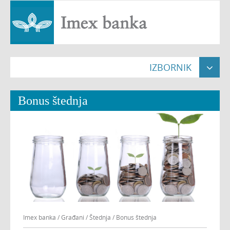
IZBORNIK

Naslovna

Bonus štednja
Građani


Pravne osobe


Poslovnice

O nama


Nekretnine

Imex banka
/
Građani
/
Štednja
/
Bonus štednja