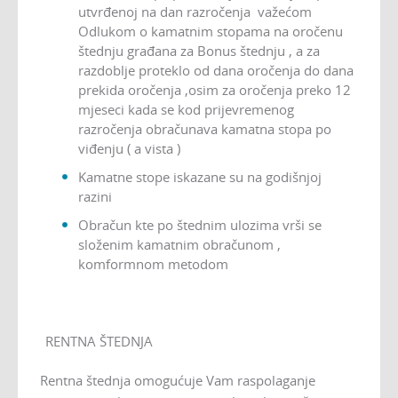
utvrđenoj na dan razročenja važećom
Odlukom o kamatnim stopama na oročenu
štednju građana za Bonus štednju , a za
razdoblje proteklo od dana oročenja do dana
prekida oročenja ,osim za oročenja preko 12
mjeseci kada se kod prijevremenog
razročenja obračunava kamatna stopa po
viđenju ( a vista )
Kamatne stope iskazane su na godišnjoj
razini
Obračun kte po štednim ulozima vrši se
složenim kamatnim obračunom ,
komformnom metodom
RENTNA ŠTEDNJA
Rentna štednja omogućuje Vam raspolaganje