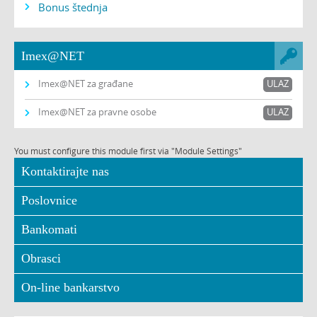
Bonus štednja
Imex@NET
Imex@NET za građane
ULAZ
Imex@NET za pravne osobe
ULAZ
You must configure this module first via "Module Settings"
Kontaktirajte nas
Poslovnice
Bankomati
Obrasci
On-line bankarstvo