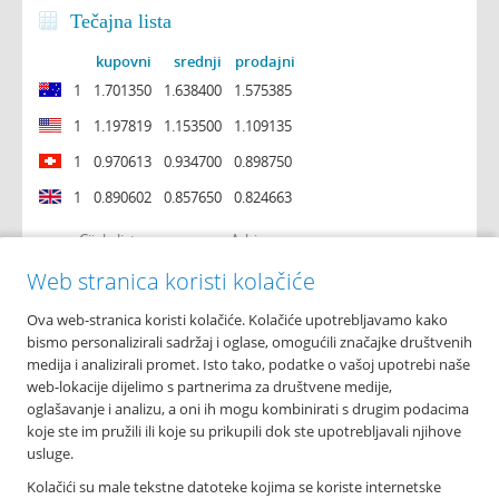
Tečajna lista
kupovni
srednji
prodajni
1
1.701350
1.638400
1.575385
1
1.197819
1.153500
1.109135
1
0.970613
0.934700
0.898750
1
0.890602
0.857650
0.824663
Cijela lista
Arhiva
Web stranica koristi kolačiće
Ova web-stranica koristi kolačiće. Kolačiće upotrebljavamo kako
O nama
bismo personalizirali sadržaj i oglase, omogućili značajke društvenih
Osnovni podaci
medija i analizirali promet. Isto tako, podatke o vašoj upotrebi naše
Podružnice i poslovnice
web-lokacije dijelimo s partnerima za društvene medije,
Bankomati
oglašavanje i analizu, a oni ih mogu kombinirati s drugim podacima
Financijska izvješća
koje ste im pružili ili koje su prikupili dok ste upotrebljavali njihove
Novosti
usluge.
Imex banka d.d.
Kolačići su male tekstne datoteke kojima se koriste internetske