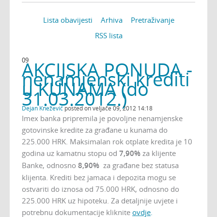
Lista obavijesti
Arhiva
Pretraživanje
RSS lista
09
AKCIJSKA PONUDA -
nenamjenski krediti
u KUNAMA (do
31.03.2012.)
Dejan Knežević
posted on veljače 09, 2012 14:18
Imex banka pripremila je povoljne nenamjenske
gotovinske kredite za građane u kunama do
225.000 HRK. Maksimalan rok otplate kredita je 10
godina uz kamatnu stopu od
7,90%
za klijente
Banke, odnosno
8,90%
za građane bez statusa
klijenta. Krediti bez jamaca i depozita mogu se
ostvariti do iznosa od 75.000 HRK, odnosno do
225.000 HRK uz hipoteku. Za detaljnije uvjete i
potrebnu dokumentacije kliknite
ovdje
.