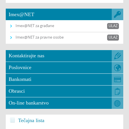
Imex@NET
Imex@NET za građane
ULAZ
Imex@NET za pravne osobe
ULAZ
Kontaktirajte nas
Poslovnice
Bankomati
Obrasci
On-line bankarstvo
Tečajna lista