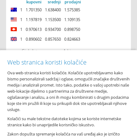
kupovni
srednji
prodajni
1
1.701350
1.638400
1.575385
1
1.197819
1.153500
1.109135
1
0.970613
0.934700
0.898750
1
0.890602
0.857650
0.824663
Cijela lista
Arhiva
Web stranica koristi kolačiće
Ova web-stranica koristi kolačiće. Kolačiće upotrebljavamo kako
O nama
bismo personalizirali sadržaj i oglase, omogućili značajke društvenih
Osnovni podaci
medija i analizirali promet. Isto tako, podatke o vašoj upotrebi naše
Podružnice i poslovnice
web-lokacije dijelimo s partnerima za društvene medije,
Bankomati
oglašavanje i analizu, a oni ih mogu kombinirati s drugim podacima
Financijska izvješća
koje ste im pružili ili koje su prikupili dok ste upotrebljavali njihove
Novosti
usluge.
Imex banka d.d.
Kolačići su male tekstne datoteke kojima se koriste internetske
Tolstojeva 6, 21 000 Split
stranice kako bi unaprijedile korisničko iskustvo.
T: +385 021 406 100
Zakon dopušta spremanje kolačića na vaš uređaj ako je izričito
F: +385 021 345 588