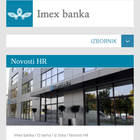
IZBORNIK

Naslovna

Novosti HR
Građani


Pravne osobe


Poslovnice

O nama


Nekretnine

Imex banka
/
O nama
/
Iz tiska
/
Novosti HR