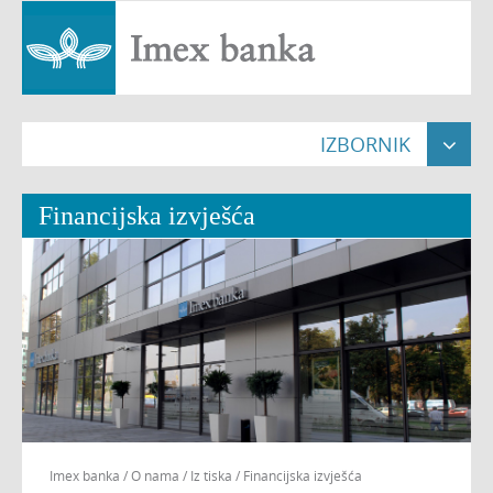
IZBORNIK

Naslovna

Financijska izvješća
Građani


Pravne osobe


Poslovnice

O nama


Nekretnine

Imex banka
/
O nama
/
Iz tiska
/
Financijska izvješća