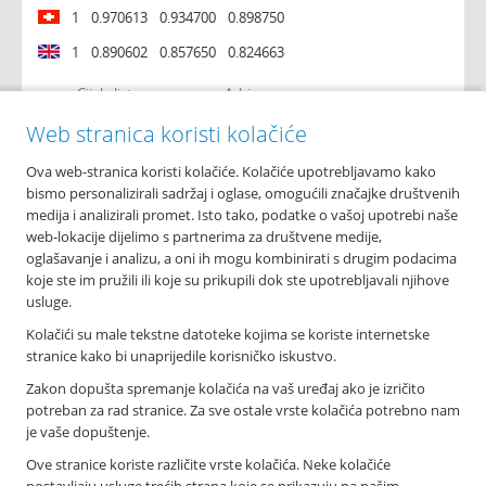
1
0.970613
0.934700
0.898750
1
0.890602
0.857650
0.824663
Cijela lista
Arhiva
Web stranica koristi kolačiće
Ova web-stranica koristi kolačiće. Kolačiće upotrebljavamo kako
O nama
bismo personalizirali sadržaj i oglase, omogućili značajke društvenih
Osnovni podaci
medija i analizirali promet. Isto tako, podatke o vašoj upotrebi naše
Podružnice i poslovnice
web-lokacije dijelimo s partnerima za društvene medije,
Bankomati
oglašavanje i analizu, a oni ih mogu kombinirati s drugim podacima
Financijska izvješća
koje ste im pružili ili koje su prikupili dok ste upotrebljavali njihove
Novosti
usluge.
Imex banka d.d.
Kolačići su male tekstne datoteke kojima se koriste internetske
Tolstojeva 6, 21 000 Split
stranice kako bi unaprijedile korisničko iskustvo.
T: +385 021 406 100
Zakon dopušta spremanje kolačića na vaš uređaj ako je izričito
F: +385 021 345 588
potreban za rad stranice. Za sve ostale vrste kolačića potrebno nam
info@imexbanka.hr
je vaše dopuštenje.
Ove stranice koriste različite vrste kolačića. Neke kolačiće