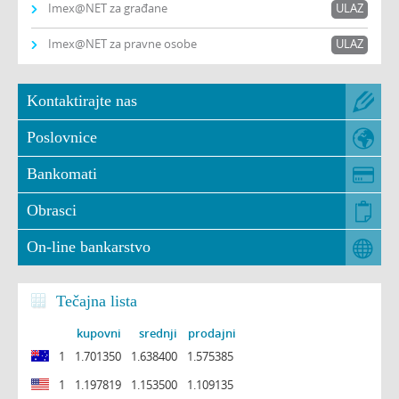
Imex@NET za građane
ULAZ
Imex@NET za pravne osobe
ULAZ
Kontaktirajte nas
Poslovnice
Bankomati
Obrasci
On-line bankarstvo
Tečajna lista
kupovni
srednji
prodajni
1
1.701350
1.638400
1.575385
1
1.197819
1.153500
1.109135