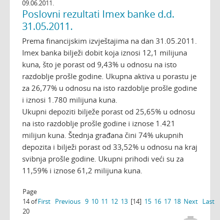
09.06.2011.
Poslovni rezultati Imex banke d.d.
31.05.2011.
Prema financijskim izvještajima na dan 31.05.2011.
Imex banka bilježi dobit koja iznosi 12,1 milijuna
kuna, što je porast od 9,43% u odnosu na isto
razdoblje prošle godine. Ukupna aktiva u porastu je
za 26,77% u odnosu na isto razdoblje prošle godine
i iznosi 1.780 milijuna kuna.
Ukupni depoziti bilježe porast od 25,65% u odnosu
na isto razdoblje prošle godine i iznose 1.421
milijun kuna. Štednja građana čini 74% ukupnih
depozita i bilježi porast od 33,52% u odnosu na kraj
svibnja prošle godine. Ukupni prihodi veći su za
11,59% i iznose 61,2 milijuna kuna.
Page
14 of
First
Previous
9
10
11
12
13
[14]
15
16
17
18
Next
Last
20