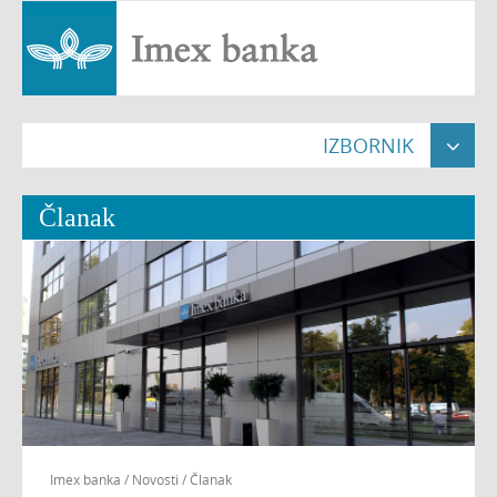
IZBORNIK

Naslovna

Članak
Građani


Pravne osobe


Poslovnice

O nama


Nekretnine

Imex banka
/
Novosti
/
Članak