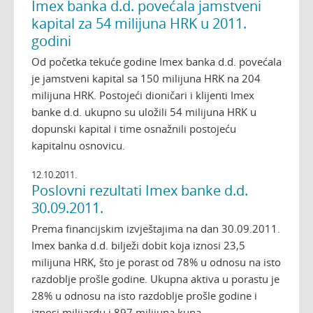
Imex banka d.d. povećala jamstveni
kapital za 54 milijuna HRK u 2011.
godini
Od početka tekuće godine Imex banka d.d. povećala
je jamstveni kapital sa 150 milijuna HRK na 204
milijuna HRK. Postojeći dioničari i klijenti Imex
banke d.d. ukupno su uložili 54 milijuna HRK u
dopunski kapital i time osnažnili postojeću
kapitalnu osnovicu.
12.10.2011.
Poslovni rezultati Imex banke d.d.
30.09.2011.
Prema financijskim izvještajima na dan 30.09.2011.
Imex banka d.d. bilježi dobit koja iznosi 23,5
milijuna HRK, što je porast od 78% u odnosu na isto
razdoblje prošle godine. Ukupna aktiva u porastu je
28% u odnosu na isto razdoblje prošle godine i
iznosi milijardu i 897 milijuna kuna