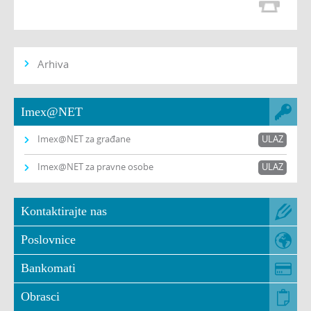
Arhiva
Imex@NET
Imex@NET za građane
ULAZ
Imex@NET za pravne osobe
ULAZ
Kontaktirajte nas
Poslovnice
Bankomati
Obrasci