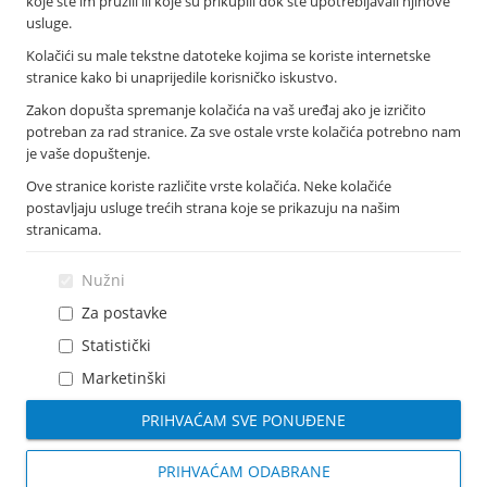
koje ste im pružili ili koje su prikupili dok ste upotrebljavali njihove
Novosti
usluge.
Imex banka d.d.
Kolačići su male tekstne datoteke kojima se koriste internetske
Tolstojeva 6, 21 000 Split
stranice kako bi unaprijedile korisničko iskustvo.
T: +385 021 406 100
Zakon dopušta spremanje kolačića na vaš uređaj ako je izričito
F: +385 021 345 588
potreban za rad stranice. Za sve ostale vrste kolačića potrebno nam
info@imexbanka.hr
je vaše dopuštenje.
Ove stranice koriste različite vrste kolačića. Neke kolačiće
postavljaju usluge trećih strana koje se prikazuju na našim
Info telefon
stranicama.
072 24 24 23
Nazovite s mobitela: *505
Nužni
Za postavke
Statistički
Marketinški
PRIHVAĆAM SVE PONUĐENE
PRIHVAĆAM ODABRANE
Sva prava pridržana
Imex banka
2026
|
Dizajn i CMS implementacija: