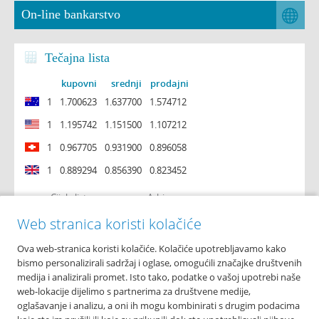
On-line bankarstvo
Tečajna lista
kupovni
srednji
prodajni
1
1.700623
1.637700
1.574712
1
1.195742
1.151500
1.107212
1
0.967705
0.931900
0.896058
1
0.889294
0.856390
0.823452
Cijela lista
Arhiva
Web stranica koristi kolačiće
Ova web-stranica koristi kolačiće. Kolačiće upotrebljavamo kako
O nama
bismo personalizirali sadržaj i oglase, omogućili značajke društvenih
Osnovni podaci
medija i analizirali promet. Isto tako, podatke o vašoj upotrebi naše
Podružnice i poslovnice
web-lokacije dijelimo s partnerima za društvene medije,
Bankomati
oglašavanje i analizu, a oni ih mogu kombinirati s drugim podacima
Financijska izvješća