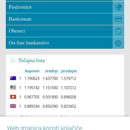
Poslovnice
Bankomati
Obrasci
On-line bankarstvo
Tečajna lista
kupovni
srednji
prodajni
1
1.700623
1.637700
1.574712
1
1.195742
1.151500
1.107212
1
0.967705
0.931900
0.896058
1
0.889294
0.856390
0.823452
Cijela lista
Arhiva
Web stranica koristi kolačiće