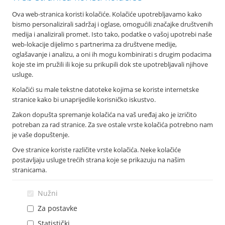
Ova web-stranica koristi kolačiće. Kolačiće upotrebljavamo kako
O nama
bismo personalizirali sadržaj i oglase, omogućili značajke društvenih
Osnovni podaci
medija i analizirali promet. Isto tako, podatke o vašoj upotrebi naše
Podružnice i poslovnice
web-lokacije dijelimo s partnerima za društvene medije,
Bankomati
oglašavanje i analizu, a oni ih mogu kombinirati s drugim podacima
Financijska izvješća
koje ste im pružili ili koje su prikupili dok ste upotrebljavali njihove
Novosti
usluge.
Imex banka d.d.
Kolačići su male tekstne datoteke kojima se koriste internetske
Tolstojeva 6, 21 000 Split
stranice kako bi unaprijedile korisničko iskustvo.
T: +385 021 406 100
Zakon dopušta spremanje kolačića na vaš uređaj ako je izričito
F: +385 021 345 588
potreban za rad stranice. Za sve ostale vrste kolačića potrebno nam
info@imexbanka.hr
je vaše dopuštenje.
Ove stranice koriste različite vrste kolačića. Neke kolačiće
postavljaju usluge trećih strana koje se prikazuju na našim
Info telefon
stranicama.
072 24 24 23
Nazovite s mobitela: *505
Nužni
Za postavke
Statistički