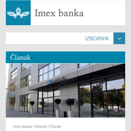
IZBORNIK

Naslovna

Članak
Građani


Pravne osobe


Poslovnice

O nama


Nekretnine

Imex banka
/
Novosti
/
Članak