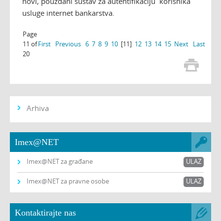
novi, pouzdani sustav za autentifikaciju korisnika
usluge internet bankarstva.
Page
11 of
First
Previous
6
7
8
9
10
[11]
12
13
14
15
Next
Last
20
Arhiva
Imex@NET
Imex@NET za građane
ULAZ
Imex@NET za pravne osobe
ULAZ
Kontaktirajte nas