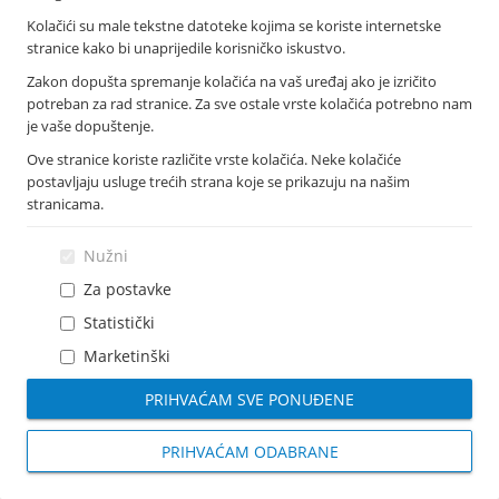
Imex banka d.d.
Kolačići su male tekstne datoteke kojima se koriste internetske
Tolstojeva 6, 21 000 Split
stranice kako bi unaprijedile korisničko iskustvo.
T: +385 021 406 100
Zakon dopušta spremanje kolačića na vaš uređaj ako je izričito
F: +385 021 345 588
potreban za rad stranice. Za sve ostale vrste kolačića potrebno nam
info@imexbanka.hr
je vaše dopuštenje.
Ove stranice koriste različite vrste kolačića. Neke kolačiće
postavljaju usluge trećih strana koje se prikazuju na našim
Info telefon
stranicama.
072 24 24 23
Nazovite s mobitela: *505
Nužni
Za postavke
Statistički
Marketinški
PRIHVAĆAM SVE PONUĐENE
PRIHVAĆAM ODABRANE
Sva prava pridržana
Imex banka
2026
|
Dizajn i CMS implementacija:
Sistemi.hr