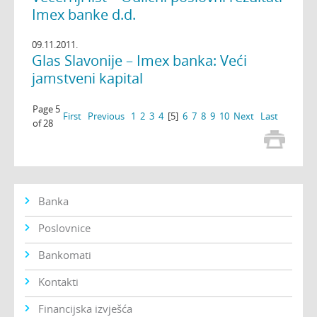
Imex banke d.d.
09.11.2011.
Glas Slavonije – Imex banka: Veći
jamstveni kapital
Page 5
First
Previous
1
2
3
4
[5]
6
7
8
9
10
Next
Last
of 28
Banka
Poslovnice
Bankomati
Kontakti
Financijska izvješća