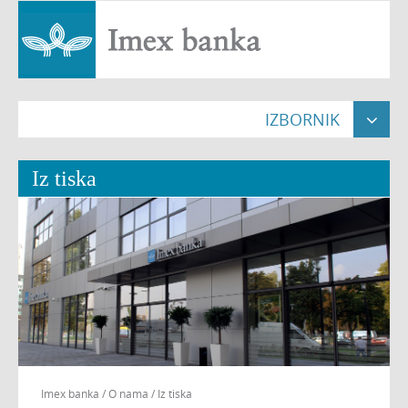
IZBORNIK

Naslovna

Iz tiska
Građani


Pravne osobe


Poslovnice

O nama


Nekretnine

Imex banka
/
O nama
/
Iz tiska