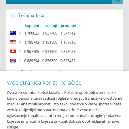
Tečajna lista
kupovni
srednji
prodajni
1
1.700623
1.637700
1.574712
1
1.195742
1.151500
1.107212
1
0.967705
0.931900
0.896058
1
0.889294
0.856390
0.823452
Cijela lista
Arhiva
Web stranica koristi kolačiće
Ova web-stranica koristi kolačiće. Kolačiće upotrebljavamo kako
O nama
bismo personalizirali sadržaj i oglase, omogućili značajke društvenih
Osnovni podaci
medija i analizirali promet. Isto tako, podatke o vašoj upotrebi naše
Podružnice i poslovnice
web-lokacije dijelimo s partnerima za društvene medije,
Bankomati
oglašavanje i analizu, a oni ih mogu kombinirati s drugim podacima
Financijska izvješća
koje ste im pružili ili koje su prikupili dok ste upotrebljavali njihove
Novosti
usluge.