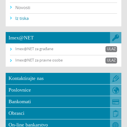
Novosti
Iz tiska
Imex@NET
Imex@NET za građane
ULAZ
Imex@NET za pravne osobe
ULAZ
Kontaktirajte nas
Poslovnice
Bankomati
Obrasci
On-line bankarstvo