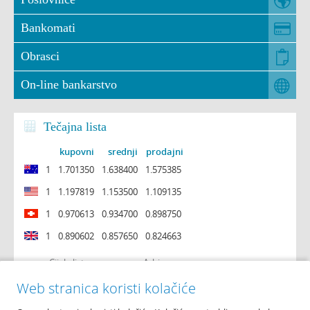
Bankomati
Obrasci
On-line bankarstvo
Tečajna lista
kupovni
srednji
prodajni
1
1.701350
1.638400
1.575385
1
1.197819
1.153500
1.109135
1
0.970613
0.934700
0.898750
1
0.890602
0.857650
0.824663
Cijela lista
Arhiva
Web stranica koristi kolačiće