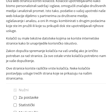
Ova web-stranica koristi kolačiće. Kolačiće upotrebljavamo kako
O nama
bismo personalizirali sadržaj i oglase, omogućili značajke društvenih
Osnovni podaci
medija i analizirali promet. Isto tako, podatke o vašoj upotrebi naše
Podružnice i poslovnice
web-lokacije dijelimo s partnerima za društvene medije,
Bankomati
oglašavanje i analizu, a oni ih mogu kombinirati s drugim podacima
Financijska izvješća
koje ste im pružili ili koje su prikupili dok ste upotrebljavali njihove
Novosti
usluge.
Imex banka d.d.
Kolačići su male tekstne datoteke kojima se koriste internetske
Tolstojeva 6, 21 000 Split
stranice kako bi unaprijedile korisničko iskustvo.
T: +385 021 406 100
Zakon dopušta spremanje kolačića na vaš uređaj ako je izričito
F: +385 021 345 588
potreban za rad stranice. Za sve ostale vrste kolačića potrebno nam
info@imexbanka.hr
je vaše dopuštenje.
Ove stranice koriste različite vrste kolačića. Neke kolačiće
postavljaju usluge trećih strana koje se prikazuju na našim
Info telefon
stranicama.
072 24 24 23
Nazovite s mobitela: *505
Nužni
Za postavke
Statistički