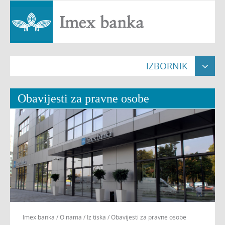
IZBORNIK

Naslovna

Obavijesti za pravne osobe
Građani


Pravne osobe


Poslovnice

O nama


Nekretnine

Imex banka
/
O nama
/
Iz tiska
/
Obavijesti za pravne osobe