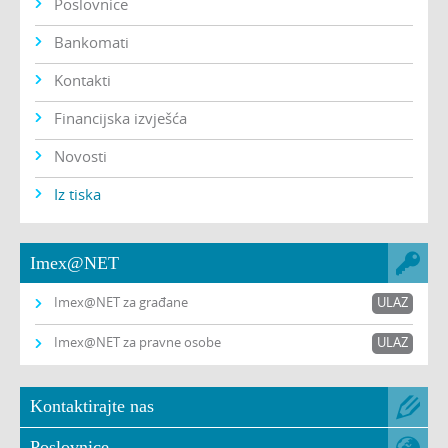
Poslovnice
Bankomati
Kontakti
Financijska izvješća
Novosti
Iz tiska
Imex@NET
Imex@NET za građane
ULAZ
Imex@NET za pravne osobe
ULAZ
Kontaktirajte nas
Poslovnice