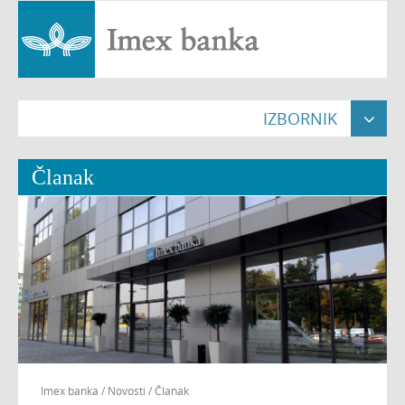
IZBORNIK

Naslovna

Članak
Građani


Pravne osobe


Poslovnice

O nama


Nekretnine

Imex banka
/
Novosti
/
Članak