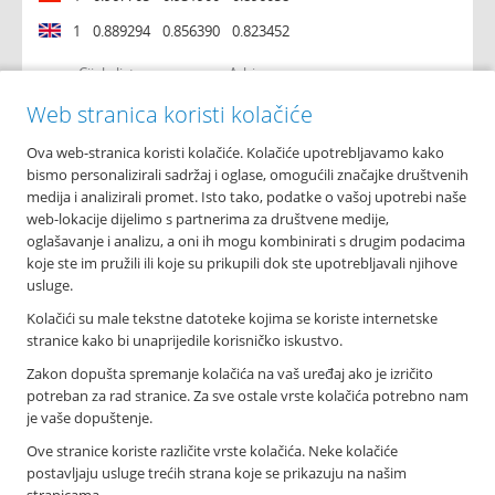
1
0.889294
0.856390
0.823452
Cijela lista
Arhiva
Web stranica koristi kolačiće
Ova web-stranica koristi kolačiće. Kolačiće upotrebljavamo kako
O nama
bismo personalizirali sadržaj i oglase, omogućili značajke društvenih
Osnovni podaci
medija i analizirali promet. Isto tako, podatke o vašoj upotrebi naše
Podružnice i poslovnice
web-lokacije dijelimo s partnerima za društvene medije,
Bankomati
oglašavanje i analizu, a oni ih mogu kombinirati s drugim podacima
Financijska izvješća
koje ste im pružili ili koje su prikupili dok ste upotrebljavali njihove
Novosti
usluge.
Imex banka d.d.
Kolačići su male tekstne datoteke kojima se koriste internetske
Tolstojeva 6, 21 000 Split
stranice kako bi unaprijedile korisničko iskustvo.
T: +385 021 406 100
Zakon dopušta spremanje kolačića na vaš uređaj ako je izričito
F: +385 021 345 588
potreban za rad stranice. Za sve ostale vrste kolačića potrebno nam
info@imexbanka.hr
je vaše dopuštenje.
Ove stranice koriste različite vrste kolačića. Neke kolačiće
postavljaju usluge trećih strana koje se prikazuju na našim
Info telefon