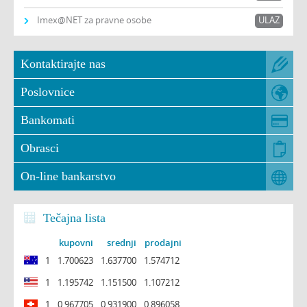
Imex@NET za pravne osobe
ULAZ
Kontaktirajte nas
Poslovnice
Bankomati
Obrasci
On-line bankarstvo
Tečajna lista
kupovni
srednji
prodajni
1
1.700623
1.637700
1.574712
1
1.195742
1.151500
1.107212
1
0.967705
0.931900
0.896058