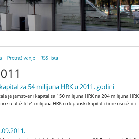
a
Pretraživanje
RSS lista
2011
apital za 54 milijuna HRK u 2011. godini
la je jamstveni kapital sa 150 milijuna HRK na 204 milijuna HRK
pno su uložili 54 milijuna HRK u dopunski kapital i time osnažnili
0.09.2011.