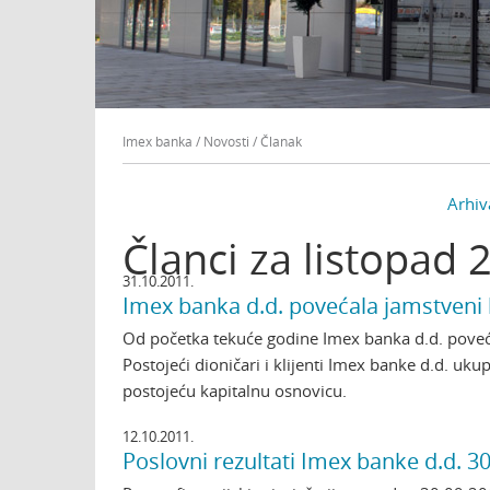
Imex banka
/
Novosti
/
Članak
Arhiv
Članci za listopad 
31.10.2011.
Imex banka d.d. povećala jamstveni k
Od početka tekuće godine Imex banka d.d. poveća
Postojeći dioničari i klijenti Imex banke d.d. uku
postojeću kapitalnu osnovicu.
12.10.2011.
Poslovni rezultati Imex banke d.d. 3