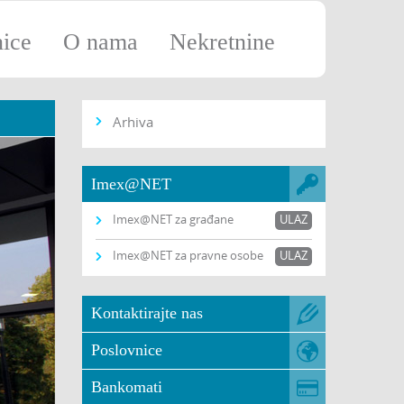
nice
O nama
Nekretnine
Arhiva
Imex@NET
Imex@NET za građane
ULAZ
Imex@NET za pravne osobe
ULAZ
Kontaktirajte nas
Poslovnice
Bankomati