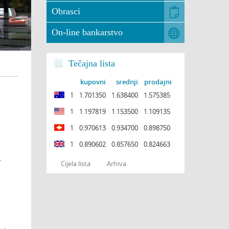
Obrasci
On-line bankarstvo
Tečajna lista
kupovni
srednji
prodajni
1
1.701350
1.638400
1.575385
1
1.197819
1.153500
1.109135
1
0.970613
0.934700
0.898750
1
0.890602
0.857650
0.824663
.
Cijela lista
Arhiva