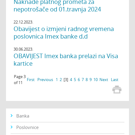
Naknade platnog prometa za
nepotrošače od 01.travnja 2024
22.12.2023.
Obavijest o izmjeni radnog vremena
poslovnica Imex banke d.d
30.06.2023.
OBAVIJEST Imex banka prelazi na Visa
kartice
Page 3
First
Previous
1
2
[3]
4
5
6
7
8
9
10
Next
Last
of 11
Banka
Poslovnice