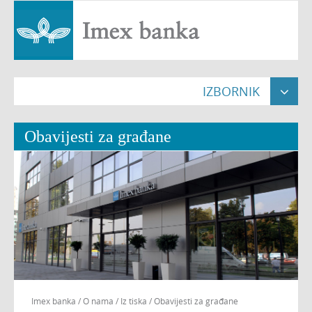
IZBORNIK

Naslovna

Obavijesti za građane
Građani


Pravne osobe


Poslovnice

O nama


Nekretnine

Imex banka
/
O nama
/
Iz tiska
/
Obavijesti za građane