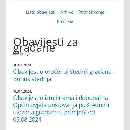
Lista obavijesti
Arhiva
Pretraživanje
RSS lista
Obavijesti za
građane
NO Image:
16.07.2024.
Obavijest o oročenoj štednji građana -
Bonus štednja
16.07.2024.
Obavijest o izmjenama i dopunama
Općih uvjeta poslovanja po štednim
ulozima građana u primjeni od
05.08.2024