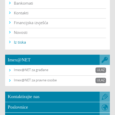
Bankomati
Kontakti
Financijska izvješća
Novosti
Iz tiska
Imex@NET
Imex@NET za građane
ULAZ
Imex@NET za pravne osobe
ULAZ
Kontaktirajte nas
Poslovnice