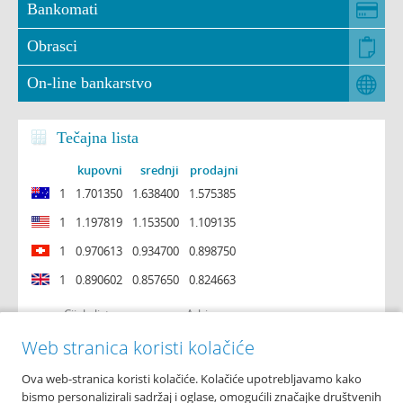
Bankomati
Obrasci
On-line bankarstvo
Tečajna lista
kupovni
srednji
prodajni
1
1.701350
1.638400
1.575385
1
1.197819
1.153500
1.109135
1
0.970613
0.934700
0.898750
1
0.890602
0.857650
0.824663
Cijela lista
Arhiva
Web stranica koristi kolačiće
Ova web-stranica koristi kolačiće. Kolačiće upotrebljavamo kako
O nama
bismo personalizirali sadržaj i oglase, omogućili značajke društvenih
Osnovni podaci