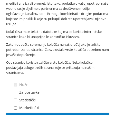
medija i analizirali promet. Isto tako, podatke o vašoj upotrebi naše
Podružnice i poslovnice
web-lokacije dijelimo s partnerima za društvene medije,
Bankomati
oglašavanje i analizu, a oni ih mogu kombinirati s drugim podacima
Financijska izvješća
koje ste im pružili ili koje su prikupili dok ste upotrebljavali njihove
Novosti
usluge.
Imex banka d.d.
Kolačići su male tekstne datoteke kojima se koriste internetske
Tolstojeva 6, 21 000 Split
stranice kako bi unaprijedile korisničko iskustvo.
T: +385 021 406 100
Zakon dopušta spremanje kolačića na vaš uređaj ako je izričito
F: +385 021 345 588
potreban za rad stranice. Za sve ostale vrste kolačića potrebno nam
info@imexbanka.hr
je vaše dopuštenje.
Ove stranice koriste različite vrste kolačića. Neke kolačiće
postavljaju usluge trećih strana koje se prikazuju na našim
Info telefon
stranicama.
072 24 24 23
Nazovite s mobitela: *505
Nužni
Za postavke
Statistički
Marketinški